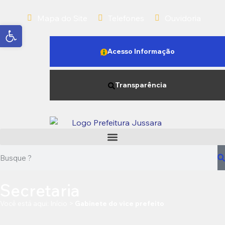
Mapa do Site
Telefones
Ouvidoria
Abrir a barra de ferramentas
Acesso Informação
Transparência
Secretaria
Você está aqui:
Início
>
Gabinete do vice prefeito