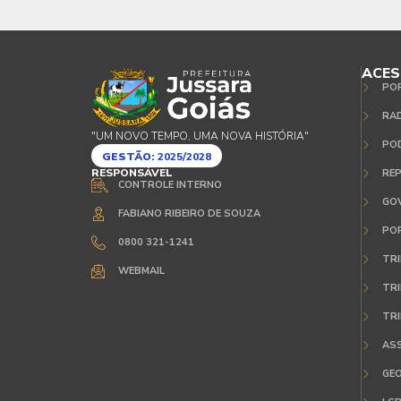
ACES
PO
RA
"UM NOVO TEMPO, UMA NOVA HISTÓRIA"
POD
GESTÃO:
2025/2028
RESPONSÁVEL
REP
CONTROLE INTERNO
GO
FABIANO RIBEIRO DE SOUZA
POR
0800 321-1241
TRI
WEBMAIL
TRI
TRI
ASS
GE