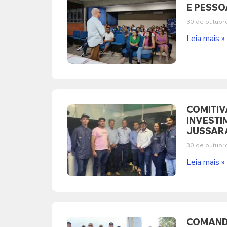
E PESSOA
30 de outubr
Leia mais »
COMITIV
INVESTI
JUSSARA
30 de outubr
Leia mais »
COMANDO