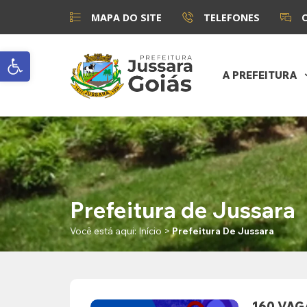
MAPA DO SITE
TELEFONES
Abrir a barra de ferramentas
A PREFEITURA
Prefeitura de Jussara
Você está aqui:
Início
>
Prefeitura De Jussara
160 VAG