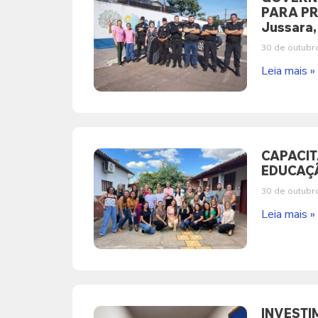
PARA PR
Jussara,
30 de outubr
Leia mais »
CAPACI
EDUCAÇÃ
30 de outubr
Leia mais »
INVESTI