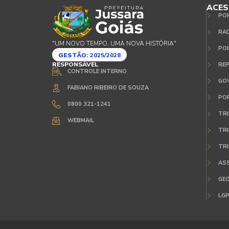
ACES
PO
RA
"UM NOVO TEMPO, UMA NOVA HISTÓRIA"
POD
GESTÃO:
2025/2028
RESPONSÁVEL
REP
CONTROLE INTERNO
GO
FABIANO RIBEIRO DE SOUZA
POR
0800 321-1241
TRI
WEBMAIL
TRI
TRI
ASS
GE
LGP