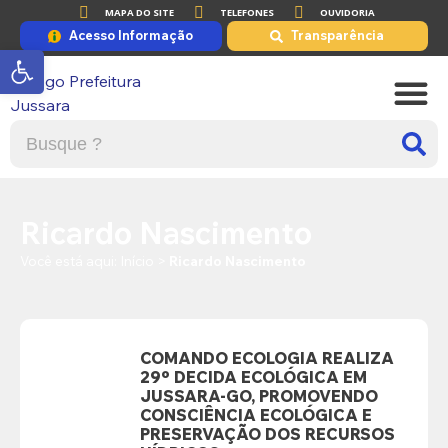
MAPA DO SITE
TELEFONES
OUVIDORIA
Acesso Informação
Transparência
Abrir a barra de ferramentas
A PRE
PORTAL DE
Ricardo Nascimento
Você está aqui:
Início
>
Ricardo Nascimento
COMANDO ECOLOGIA REALIZA
29º DECIDA ECOLÓGICA EM
JUSSARA-GO, PROMOVENDO
CONSCIÊNCIA ECOLÓGICA E
PRESERVAÇÃO DOS RECURSOS