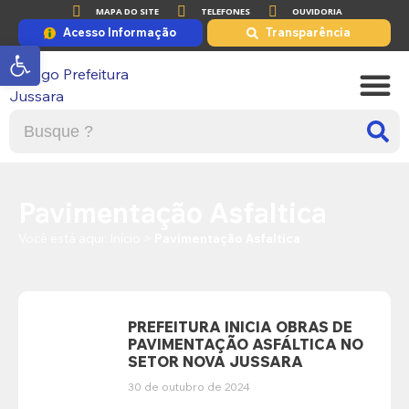
MAPA DO SITE
TELEFONES
OUVIDORIA
Acesso Informação
Transparência
Abrir a barra de ferramentas
A PRE
PORTAL DE
Pavimentação Asfaltica
Você está aqui:
Início
>
Pavimentação Asfaltica
PREFEITURA INICIA OBRAS DE
PAVIMENTAÇÃO ASFÁLTICA NO
SETOR NOVA JUSSARA
30 de outubro de 2024