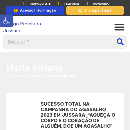
MAPA DO SITE
TELEFONES
OUVIDORIA
Acesso Informação
Transparência
Abrir a barra de ferramentas
A PRE
PORTAL DE
Maria Silvana
Você está aqui:
Início
>
Maria Silvana
SUCESSO TOTAL NA
CAMPANHA DO AGASALHO
2023 EM JUSSARA: “AQUEÇA O
CORPO E O CORAÇÃO DE
ALGUÉM, DOE UM AGASALHO”