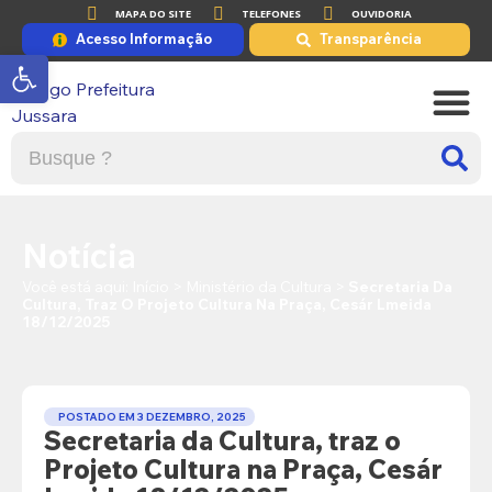
MAPA DO SITE
TELEFONES
OUVIDORIA
Acesso Informação
Transparência
Abrir a barra de ferramentas
A PRE
PORTAL DE
Notícia
Você está aqui:
Início
>
Ministério da Cultura
>
Secretaria Da
Cultura, Traz O Projeto Cultura Na Praça, Cesár Lmeida
18/12/2025
POSTADO EM
3 DEZEMBRO, 2025
Secretaria da Cultura, traz o
Projeto Cultura na Praça, Cesár