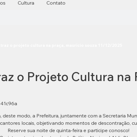
tos
Cultura
Contato
 traz o projeto cultura na praça, maurício souza 11/12/2025
raz o Projeto Cultura na
deste modo, a Prefeitura, juntamente com a Secretaria Munic
m cantores locais, objetivando momentos de descontração, cul
Reserve sua noite de quinta-feira e participe conosco!