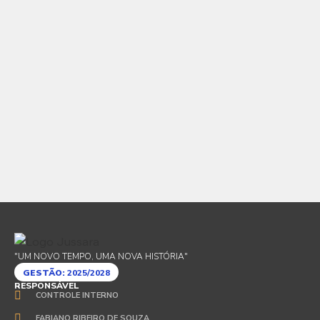
Senha
*
Confirmar Senha
*
Entrar
"UM NOVO TEMPO, UMA NOVA HISTÓRIA"
GESTÃO:
2025/2028
RESPONSÁVEL
CONTROLE INTERNO
FABIANO RIBEIRO DE SOUZA