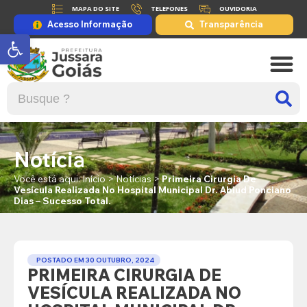
MAPA DO SITE
TELEFONES
OUVIDORIA
Acesso Informação
Transparência
Abrir a barra de ferramentas
Notícia
Você está aqui:
Início
>
Notícias
>
Primeira Cirurgia De
Vesícula Realizada No Hospital Municipal Dr. Abiud Ponciano
Dias – Sucesso Total.
POSTADO EM
30 OUTUBRO, 2024
PRIMEIRA CIRURGIA DE
VESÍCULA REALIZADA NO