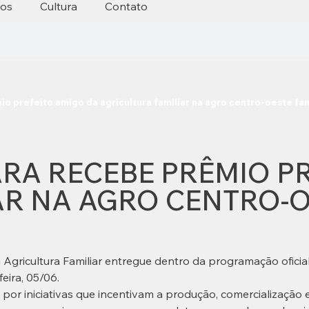
tos
Cultura
Contato
io prefeito amigo da agricultura familiar na agro centro-oeste fam
ARA RECEBE PRÊMIO P
AR NA AGRO CENTRO-O
 Agricultura Familiar entregue dentro da programação ofici
eira, 05/06.
or iniciativas que incentivam a produção, comercialização e 