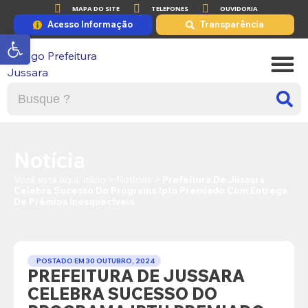
MAPA DO SITE
TELEFONES
OUVIDORIA
Acesso Informação
Transparência
Abrir a barra de ferramentas
A PRE
PORTAL DE
Notícia
Você está aqui:
Início
>
Notícias
>
Prefeitura De Jussara
Celebra Sucesso Do Programa Iptu Premiado Com Entrega
De Prêmios Inesquecíveis.
POSTADO EM
30 OUTUBRO, 2024
PREFEITURA DE JUSSARA
CELEBRA SUCESSO DO