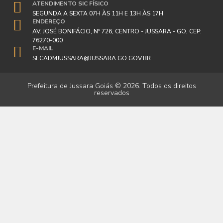
ATENDIMENTO SIC FÍSICO
SEGUNDA A SEXTA 07H ÀS 11H E 13H ÀS 17H
ENDEREÇO
AV. JOSÉ BONIFÁCIO, Nº 726, CENTRO - JUSSARA - GO, CEP:
76270-000
E-MAIL
SECADMJUSSARA@JUSSARA.GO.GOV.BR
Prefeitura de Jussara Goiás © 2026. Todos os direitos
reservados