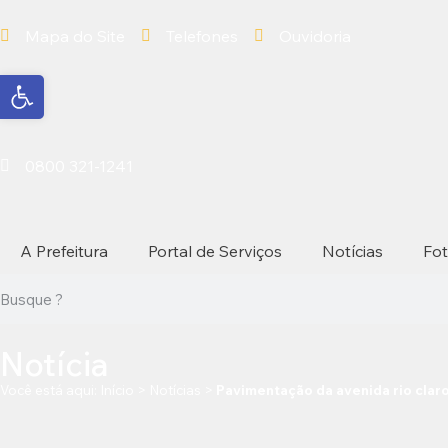
Mapa do Site
Telefones
Ouvidoria
Abrir a barra de ferramentas
0800 321-1241
A Prefeitura
Portal de Serviços
Notícias
Fo
Notícia
Você está aqui:
Início
>
Notícias
>
Pavimentação da avenida rio claro