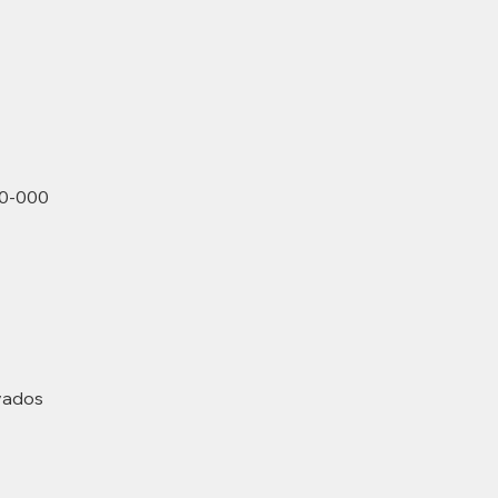
70-000
rvados