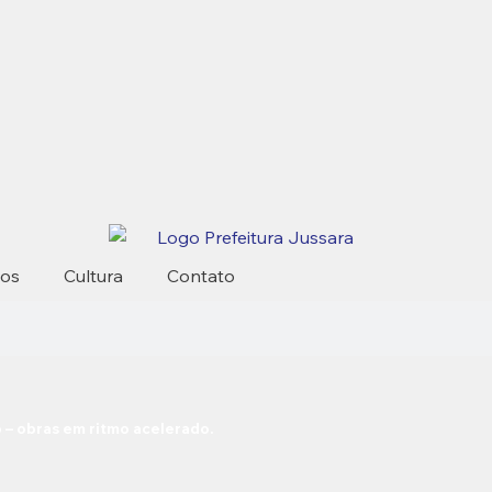
tos
Cultura
Contato
 – obras em ritmo acelerado.