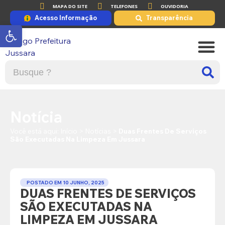
MAPA DO SITE
TELEFONES
OUVIDORIA
Acesso Informação
Transparência
Abrir a barra de ferramentas
A PRE
PORTAL DE
Notícia
Você está aqui:
Início
>
Notícias
>
Duas Frentes De Serviços
São Executadas Na Limpeza Em Jussara
POSTADO EM
10 JUNHO, 2025
DUAS FRENTES DE SERVIÇOS
SÃO EXECUTADAS NA
LIMPEZA EM JUSSARA