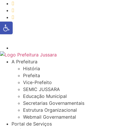
Ir
Mapa do Site
para
Telefones
o
Ouvidoria
Abrir a barra de ferramentas
conteúdo
0800 321-1241
A Prefeitura
História
Prefeita
Vice-Prefeito
SEMIC JUSSARA
Educação Municipal
Secretarias Governamentais
Estrutura Organizacional
Webmail Governamental
Portal de Serviços