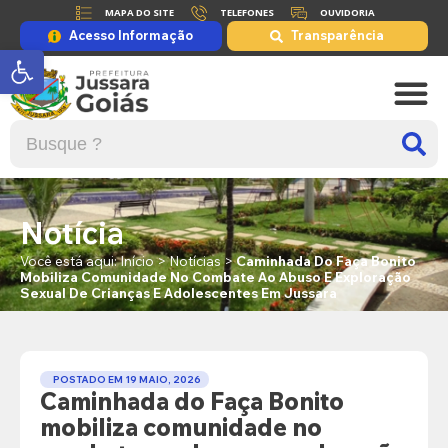
MAPA DO SITE
TELEFONES
OUVIDORIA
Acesso Informação
Transparência
Abrir a barra de ferramentas
Notícia
Você está aqui:
Início
>
Notícias
>
Caminhada Do Faça Bonito
Mobiliza Comunidade No Combate Ao Abuso E Exploração
Sexual De Crianças E Adolescentes Em Jussara
POSTADO EM
19 MAIO, 2026
Caminhada do Faça Bonito
mobiliza comunidade no