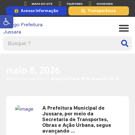
MAPA DO SITE
TELEFONES
OUVIDORIA
Acesso Informação
Transparência
Abrir a barra de ferramentas
A PRE
PORTAL DE
maio 8, 2026
Você está aqui:
Início
>
Arquivos Para: 8 De Maio De 2026
A Prefeitura Municipal de
Jussara, por meio da
Secretaria de Transportes,
Obras e Ação Urbana, segue
avançando …