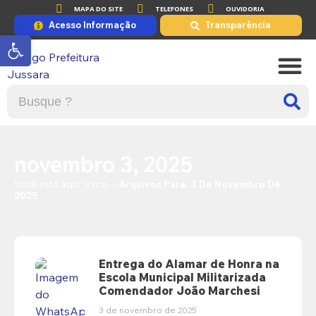
MAPA DO SITE
TELEFONES
OUVIDORIA
Acesso Informação
Transparência
Abrir a barra de ferramentas
A PRE
PORTAL DE
novembro 3, 2025
Você está aqui:
Início
>
Arquivos Para: 3 De Novembro De
2025
Entrega do Alamar de Honra na
Escola Municipal Militarizada
Comendador João Marchesi
3 de novembro de 2025